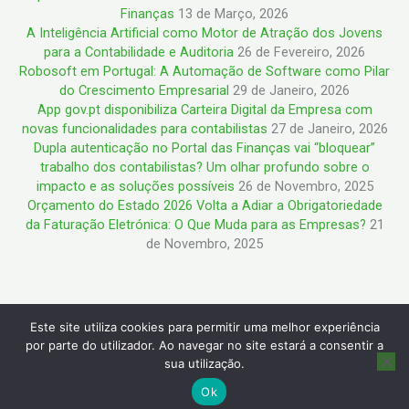
Finanças
13 de Março, 2026
A Inteligência Artificial como Motor de Atração dos Jovens
para a Contabilidade e Auditoria
26 de Fevereiro, 2026
Robosoft em Portugal: A Automação de Software como Pilar
do Crescimento Empresarial
29 de Janeiro, 2026
App gov.pt disponibiliza Carteira Digital da Empresa com
novas funcionalidades para contabilistas
27 de Janeiro, 2026
Dupla autenticação no Portal das Finanças vai “bloquear”
trabalho dos contabilistas? Um olhar profundo sobre o
impacto e as soluções possíveis
26 de Novembro, 2025
Orçamento do Estado 2026 Volta a Adiar a Obrigatoriedade
da Faturação Eletrónica: O Que Muda para as Empresas?
21
de Novembro, 2025
Este site utiliza cookies para permitir uma melhor experiência
Copyright © 2026 Ideias e Negócios | Powered by Ideias e
por parte do utilizador. Ao navegar no site estará a consentir a
Negócios
sua utilização.
Ok