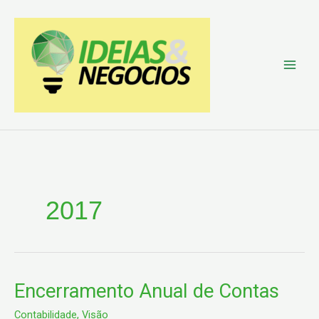
Skip
to
content
2017
Encerramento
Encerramento Anual de Contas
Anual
Contabilidade
,
Visão
de