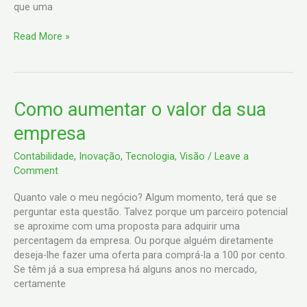
que uma
Read More »
Como
Como aumentar o valor da sua
aumentar
empresa
o
valor
Contabilidade
,
Inovação
,
Tecnologia
,
Visão
/
Leave a
da
Comment
sua
empresa
Quanto vale o meu negócio? Algum momento, terá que se
perguntar esta questão. Talvez porque um parceiro potencial
se aproxime com uma proposta para adquirir uma
percentagem da empresa. Ou porque alguém diretamente
deseja-lhe fazer uma oferta para comprá-la a 100 por cento.
Se têm já a sua empresa há alguns anos no mercado,
certamente