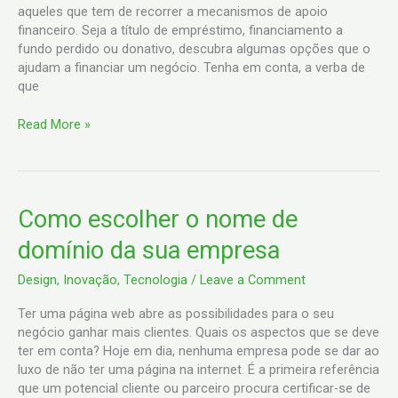
aqueles que tem de recorrer a mecanismos de apoio
financeiro. Seja a título de empréstimo, financiamento a
fundo perdido ou donativo, descubra algumas opções que o
ajudam a financiar um negócio. Tenha em conta, a verba de
que
Read More »
Como
Como escolher o nome de
escolher
domínio da sua empresa
o
nome
Design
,
Inovação
,
Tecnologia
/
Leave a Comment
de
domínio
Ter uma página web abre as possibilidades para o seu
da
negócio ganhar mais clientes. Quais os aspectos que se deve
sua
ter em conta? Hoje em dia, nenhuma empresa pode se dar ao
empresa
luxo de não ter uma página na internet. É a primeira referência
que um potencial cliente ou parceiro procura certificar-se de