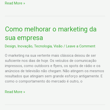
Read More »
Como
Como melhorar o marketing da
melhorar
sua empresa
o
marketing
Design
,
Inovação
,
Tecnologia
,
Visão
/
Leave a Comment
da
sua
O marketing na sua vertente mais clássica deixou de ser
empresa
suficiente nos dias de hoje. Os veículos de comunicação
impressos, como outdoors e flyers, os spots de rádio e os
anúncios de televisão não chegam. Não atingem os mesmos
resultados que atingiam sem grande esforço antigamente. E
como o comportamento do mercado é outro, o
Read More »