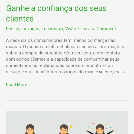
Ganhe
Ganhe a confiança dos seus
a
clientes
confiança
dos
Design
,
Inovação
,
Tecnologia
,
Visão
/
Leave a Comment
seus
clientes
A cada dia os consumidores têm menos confiança nas
marcas. O mundo da Internet abriu o acesso a informações
sobre a compra de produtos e/ou serviços, o em contato
com outros clientes e a capacidade de compartilhar seus
comentários ou reclamações sobre um produto e/ ou
serviço. Esta situação torna o mercado mais exigente, mais
Read More »
A
forma
mais
simples