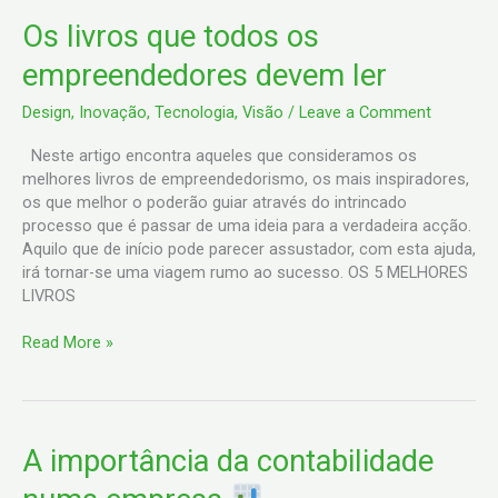
Os
Os livros que todos os
livros
empreendedores devem ler
que
todos
Design
,
Inovação
,
Tecnologia
,
Visão
/
Leave a Comment
os
empreendedores
Neste artigo encontra aqueles que consideramos os
devem
melhores livros de empreendedorismo, os mais inspiradores,
ler
os que melhor o poderão guiar através do intrincado
processo que é passar de uma ideia para a verdadeira acção.
Aquilo que de início pode parecer assustador, com esta ajuda,
irá tornar-se uma viagem rumo ao sucesso. OS 5 MELHORES
LIVROS
Read More »
A
A importância da contabilidade
importância