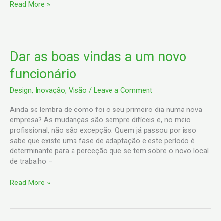
Read More »
Dar
Dar as boas vindas a um novo
as
funcionário
boas
vindas
Design
,
Inovação
,
Visão
/
Leave a Comment
a
um
Ainda se lembra de como foi o seu primeiro dia numa nova
novo
empresa? As mudanças são sempre difíceis e, no meio
funcionário
profissional, não são excepção. Quem já passou por isso
sabe que existe uma fase de adaptação e este período é
determinante para a perceção que se tem sobre o novo local
de trabalho –
Read More »