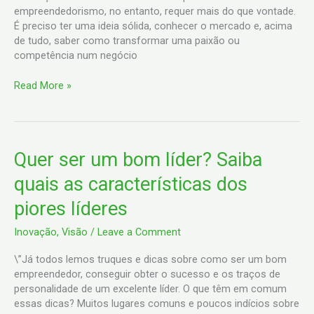
empreendedorismo, no entanto, requer mais do que vontade.
É preciso ter uma ideia sólida, conhecer o mercado e, acima
de tudo, saber como transformar uma paixão ou
competência num negócio
Read More »
Quer
Quer ser um bom líder? Saiba
ser
quais as características dos
um
bom
piores líderes
líder?
Saiba
Inovação
,
Visão
/
Leave a Comment
quais
as
\”Já todos lemos truques e dicas sobre como ser um bom
características
empreendedor, conseguir obter o sucesso e os traços de
dos
personalidade de um excelente líder. O que têm em comum
piores
essas dicas? Muitos lugares comuns e poucos indícios sobre