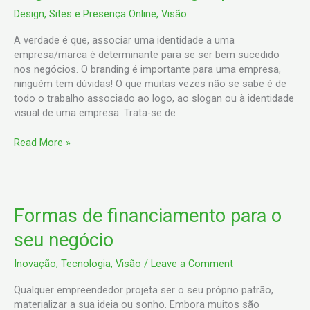
Design
,
Sites e Presença Online
,
Visão
A verdade é que, associar uma identidade a uma
empresa/marca é determinante para se ser bem sucedido
nos negócios. O branding é importante para uma empresa,
ninguém tem dúvidas! O que muitas vezes não se sabe é de
todo o trabalho associado ao logo, ao slogan ou à identidade
visual de uma empresa. Trata-se de
Read More »
Formas
Formas de financiamento para o
de
seu negócio
financiamento
para
Inovação
,
Tecnologia
,
Visão
/
Leave a Comment
o
seu
Qualquer empreendedor projeta ser o seu próprio patrão,
negócio
materializar a sua ideia ou sonho. Embora muitos são