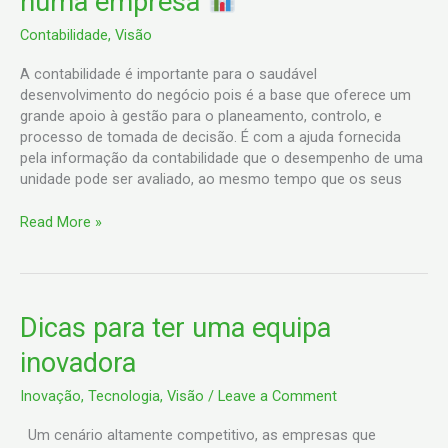
numa empresa
da
contabilidade
Contabilidade
,
Visão
numa
empresa
A contabilidade é importante para o saudável
desenvolvimento do negócio pois é a base que oferece um
grande apoio à gestão para o planeamento, controlo, e
processo de tomada de decisão. É com a ajuda fornecida
pela informação da contabilidade que o desempenho de uma
unidade pode ser avaliado, ao mesmo tempo que os seus
Read More »
Dicas
Dicas para ter uma equipa
para
inovadora
ter
uma
Inovação
,
Tecnologia
,
Visão
/
Leave a Comment
equipa
inovadora
Um cenário altamente competitivo, as empresas que