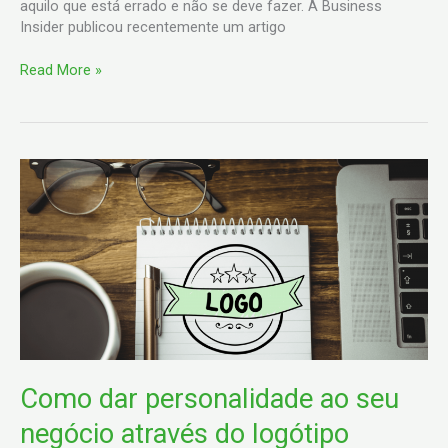
líderes
aquilo que está errado e não se deve fazer. A Business
Insider publicou recentemente um artigo
Read More »
Como
dar
personalidade
ao
seu
negócio
através
do
logótipo
Como dar personalidade ao seu
negócio através do logótipo