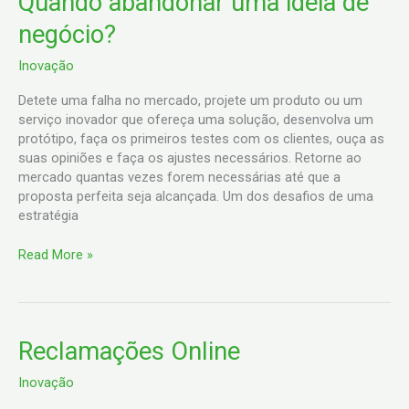
Quando abandonar uma ideia de
abandonar
negócio?
uma
ideia
Inovação
de
negócio?
Detete uma falha no mercado, projete um produto ou um
serviço inovador que ofereça uma solução, desenvolva um
protótipo, faça os primeiros testes com os clientes, ouça as
suas opiniões e faça os ajustes necessários. Retorne ao
mercado quantas vezes forem necessárias até que a
proposta perfeita seja alcançada. Um dos desafios de uma
estratégia
Read More »
Reclamações
Reclamações Online
Online
Inovação