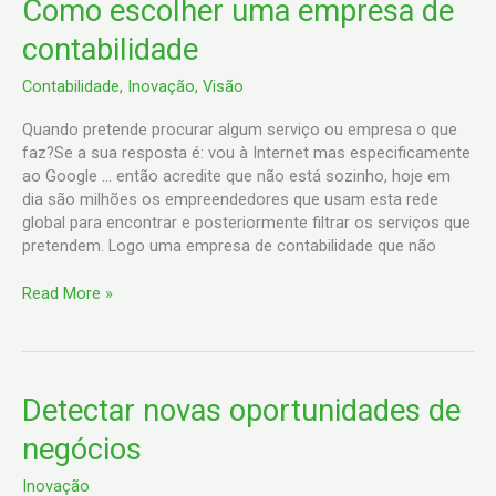
Como
Como escolher uma empresa de
escolher
contabilidade
uma
empresa
Contabilidade
,
Inovação
,
Visão
de
contabilidade
Quando pretende procurar algum serviço ou empresa o que
faz?Se a sua resposta é: vou à Internet mas especificamente
ao Google … então acredite que não está sozinho, hoje em
dia são milhões os empreendedores que usam esta rede
global para encontrar e posteriormente filtrar os serviços que
pretendem. Logo uma empresa de contabilidade que não
Read More »
Detectar
Detectar novas oportunidades de
novas
negócios
oportunidades
de
Inovação
negócios