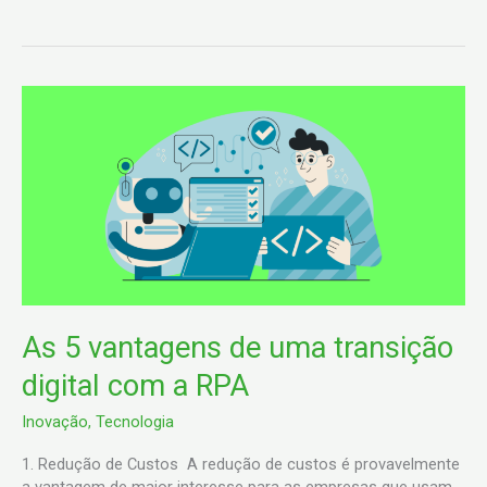
As
5
vantagens
de
uma
transição
digital
com
a
RPA
As 5 vantagens de uma transição
digital com a RPA
Inovação
,
Tecnologia
1. Redução de Custos A redução de custos é provavelmente
a vantagem de maior interesse para as empresas que usam