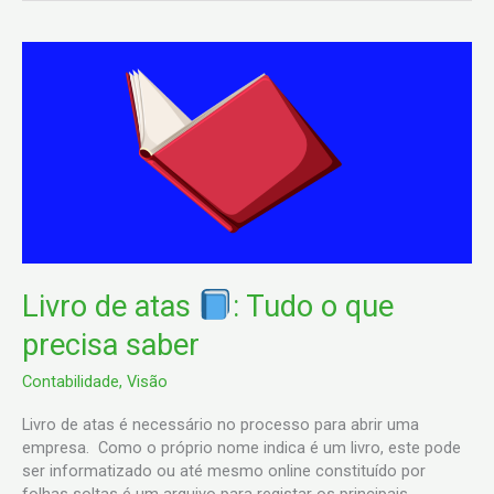
Livro
de
atas
:
Tudo
o
que
precisa
saber
Livro de atas
: Tudo o que
precisa saber
Contabilidade
,
Visão
Livro de atas é necessário no processo para abrir uma
empresa. Como o próprio nome indica é um livro, este pode
ser informatizado ou até mesmo online constituído por
folhas soltas é um arquivo para registar os principais