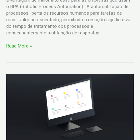
o RPA (Robotic Process Automation). A automatização de
processos liberta os recursos humanos para tarefas de
maior valor acrescentado, permitindo a redução significativa
do tempo de tratamento dos processos e
consequentemente a obtenção de respostas
Read More »
A
importância
de
ter
um
site
na
sua
empresa