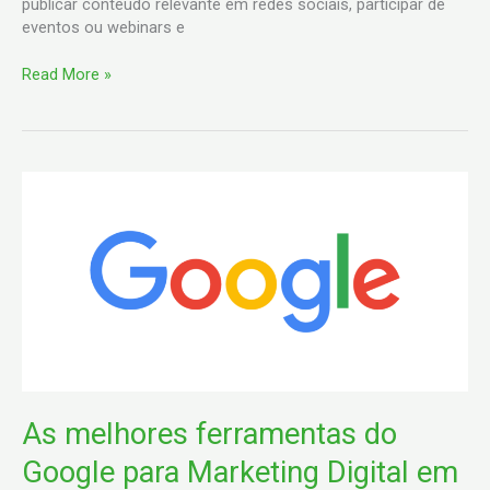
publicar conteúdo relevante em redes sociais, participar de
eventos ou webinars e
Read More »
As
melhores
ferramentas
do
Google
para
Marketing
Digital
em
2023
As melhores ferramentas do
Google para Marketing Digital em