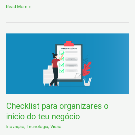
Read More »
Checklist
para
organizares
o
inicio
do
teu
negócio
Checklist para organizares o
inicio do teu negócio
Inovação
,
Tecnologia
,
Visão