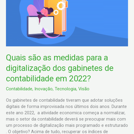
as
medidas
para
a
digitalização
dos
gabinetes
de
contabilidade
Quais são as medidas para a
em
2022?
digitalização dos gabinetes de
contabilidade em 2022?
Contabilidade
,
Inovação
,
Tecnologia
,
Visão
Os gabinetes de contabilidade tiveram que adotar soluções
digitais de forma improvisada nos últimos dois anos. Durante
este ano 2022, a atividade economica começa a normalizar,
mas o setor da contabilidade deverá se preocupar mais com
um processo de digitalização mais programado e estruturado
. O objetivo? Acima de tudo, recuperar os índices de