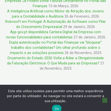
Empresas Já Podem Emitir Faturas Diretamente no Portal das
Finanças
13 de Março, 2026
A Inteligência Artificial como Motor de Atração dos Jovens
para a Contabilidade e Auditoria
26 de Fevereiro, 2026
Robosoft em Portugal: A Automação de Software como Pilar
do Crescimento Empresarial
29 de Janeiro, 2026
App gov.pt disponibiliza Carteira Digital da Empresa com
novas funcionalidades para contabilistas
27 de Janeiro, 2026
Dupla autenticação no Portal das Finanças vai “bloquear”
trabalho dos contabilistas? Um olhar profundo sobre o
impacto e as soluções possíveis
26 de Novembro, 2025
Orçamento do Estado 2026 Volta a Adiar a Obrigatoriedade
da Faturação Eletrónica: O Que Muda para as Empresas?
21
de Novembro, 2025
Este site utiliza cookies para permitir uma melhor experiência
Copyright © 2026 Ideias e Negócios | Powered by Ideias e
por parte do utilizador. Ao navegar no site estará a consentir a
Negócios
sua utilização.
Ok